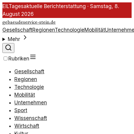
EIL
Tagesaktuelle Berichterstattung ·
Samstag, 8.
August 2026
gebaeudeservice-stein.de
Gesellschaft
Regionen
Technologie
Mobilität
Unternehm
Mehr
Rubriken
Gesellschaft
Regionen
Technologie
Mobilität
Unternehmen
Sport
Wissenschaft
Wirtschaft
Kultur