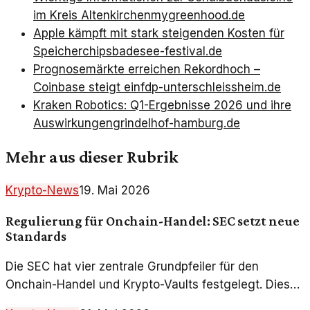
im Kreis Altenkirchen
mygreenhood.de
Apple kämpft mit stark steigenden Kosten für
Speicherchips
badesee-festival.de
Prognosemärkte erreichen Rekordhoch –
Coinbase steigt ein
fdp-unterschleissheim.de
Kraken Robotics: Q1-Ergebnisse 2026 und ihre
Auswirkungen
grindelhof-hamburg.de
Mehr aus dieser Rubrik
Krypto-News
19. Mai 2026
Regulierung für Onchain-Handel: SEC setzt neue
Standards
Die SEC hat vier zentrale Grundpfeiler für den
Onchain-Handel und Krypto-Vaults festgelegt. Diese
neuen Richtlinien könnten die Zukunft des