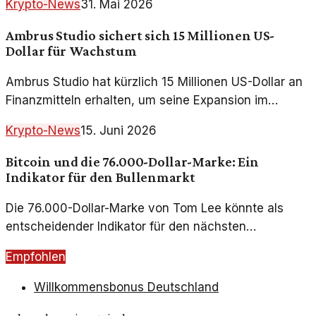
Krypto-News
31. Mai 2026
Kryptomarktes entscheidend prägen.
Ambrus Studio sichert sich 15 Millionen US-
Dollar für Wachstum
Ambrus Studio hat kürzlich 15 Millionen US-Dollar an
Finanzmitteln erhalten, um seine Expansion im
Blockchain-Sektor voranzutreiben. Ein
Krypto-News
15. Juni 2026
bemerkenswerter Schritt in der Krypto-Branche.
Bitcoin und die 76.000-Dollar-Marke: Ein
Indikator für den Bullenmarkt
Die 76.000-Dollar-Marke von Tom Lee könnte als
entscheidender Indikator für den nächsten
Bullenmarkt im Bitcoin dienen. Die Bedeutung dieser
Empfohlen
Marke und ihre Auswirkungen auf Anleger und
Märkte werden hier analysiert.
Willkommensbonus Deutschland