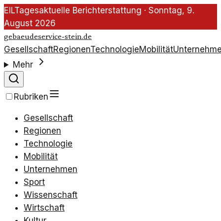
EIL
Tagesaktuelle Berichterstattung ·
Sonntag, 9.
August 2026
gebaeudeservice-stein.de
Gesellschaft
Regionen
Technologie
Mobilität
Unternehm
Mehr
Rubriken
Gesellschaft
Regionen
Technologie
Mobilität
Unternehmen
Sport
Wissenschaft
Wirtschaft
Kultur