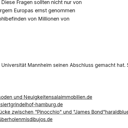
 Diese Fragen sollten nicht nur von
ürgern Europas ernst genommen
hlbefinden von Millionen von
der Universität Mannheim seinen Abschluss gemacht hat. 
pisoden und Neuigkeiten
salaimmobilien.de
siert
grindelhof-hamburg.de
rücke zwischen "Pinocchio" und "James Bond"
haraldblu
überholen
misdibujos.de