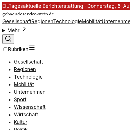
EIL
Tagesaktuelle Berichterstattung ·
Donnerstag, 6. A
gebaeudeservice-stein.de
Gesellschaft
Regionen
Technologie
Mobilität
Unternehm
Mehr
Rubriken
Gesellschaft
Regionen
Technologie
Mobilität
Unternehmen
Sport
Wissenschaft
Wirtschaft
Kultur
Politik