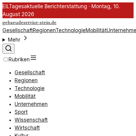
EIL
Tagesaktuelle Berichterstattung ·
Montag, 10.
August 2026
gebaeudeservice-stein.de
Gesellschaft
Regionen
Technologie
Mobilität
Unternehm
Mehr
Rubriken
Gesellschaft
Regionen
Technologie
Mobilität
Unternehmen
Sport
Wissenschaft
Wirtschaft
Kultur