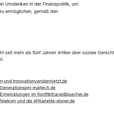
ein Umdenken in der Finanzpolitik, um
zu ermöglichen, gemäß den
cht seit mehr als fünf Jahren Artikel über soziale Gere
t.
on und Innovation
vandannjetzt.de
 Generation
spm-maitech.de
 Entwicklungen im Konflikt
haraldbluechel.de
 Telekom und die ePA
anette-elsner.de