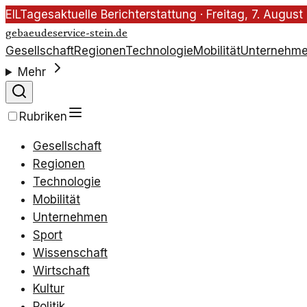
EIL
Tagesaktuelle Berichterstattung ·
Freitag, 7. Augus
gebaeudeservice-stein.de
Gesellschaft
Regionen
Technologie
Mobilität
Unternehm
Mehr
Rubriken
Gesellschaft
Regionen
Technologie
Mobilität
Unternehmen
Sport
Wissenschaft
Wirtschaft
Kultur
Politik