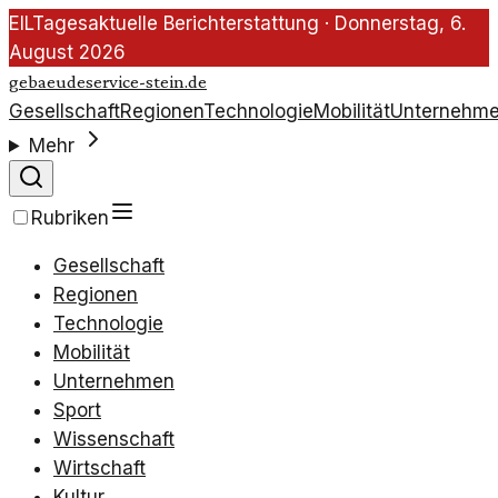
EIL
Tagesaktuelle Berichterstattung ·
Donnerstag, 6.
August 2026
gebaeudeservice-stein.de
Gesellschaft
Regionen
Technologie
Mobilität
Unternehm
Mehr
Rubriken
Gesellschaft
Regionen
Technologie
Mobilität
Unternehmen
Sport
Wissenschaft
Wirtschaft
Kultur