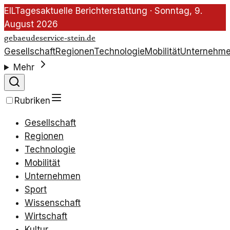
EIL
Tagesaktuelle Berichterstattung ·
Sonntag, 9.
August 2026
gebaeudeservice-stein.de
Gesellschaft
Regionen
Technologie
Mobilität
Unternehm
Mehr
Rubriken
Gesellschaft
Regionen
Technologie
Mobilität
Unternehmen
Sport
Wissenschaft
Wirtschaft
Kultur