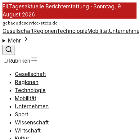
EIL
Tagesaktuelle Berichterstattung ·
Sonntag, 9.
August 2026
gebaeudeservice-stein.de
Gesellschaft
Regionen
Technologie
Mobilität
Unternehm
Mehr
Rubriken
Gesellschaft
Regionen
Technologie
Mobilität
Unternehmen
Sport
Wissenschaft
Wirtschaft
Kultur