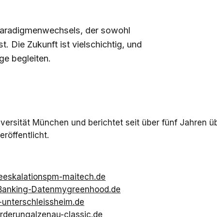
 Paradigmenwechsels, der sowohl
 Die Zukunft ist vielschichtig, und
ge begleiten.
versität München und berichtet seit über fünf Jahren ü
röffentlicht.
eeskalation
spm-maitech.de
Banking-Daten
mygreenhood.de
-unterschleissheim.de
örderung
alzenau-classic.de