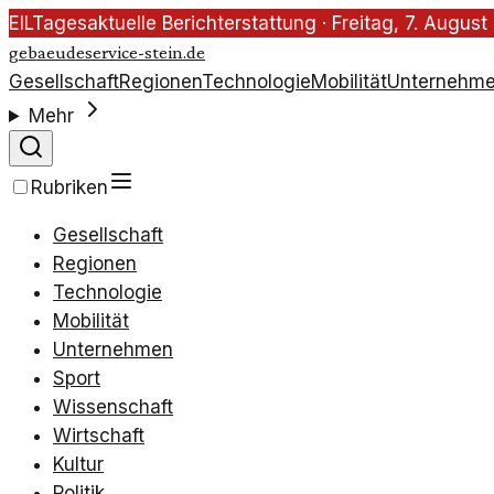
EIL
Tagesaktuelle Berichterstattung ·
Freitag, 7. Augus
gebaeudeservice-stein.de
Gesellschaft
Regionen
Technologie
Mobilität
Unternehm
Mehr
Rubriken
Gesellschaft
Regionen
Technologie
Mobilität
Unternehmen
Sport
Wissenschaft
Wirtschaft
Kultur
Politik