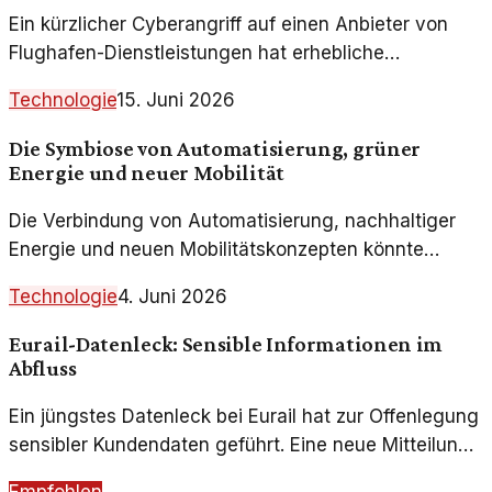
Ein kürzlicher Cyberangriff auf einen Anbieter von
Flughafen-Dienstleistungen hat erhebliche
Auswirkungen auf Check-In und Boarding-Prozesse.
Technologie
15. Juni 2026
Die Vorfälle werfen Fragen zur Cybersicherheit in der
Luftfahrt auf.
Die Symbiose von Automatisierung, grüner
Energie und neuer Mobilität
Die Verbindung von Automatisierung, nachhaltiger
Energie und neuen Mobilitätskonzepten könnte
unsere städtische Infrastruktur revolutionieren. Hier
Technologie
4. Juni 2026
sind die aufkommenden Trends und Technologien,
die eine nachhaltige Zukunft gestalten.
Eurail-Datenleck: Sensible Informationen im
Abfluss
Ein jüngstes Datenleck bei Eurail hat zur Offenlegung
sensibler Kundendaten geführt. Eine neue Mitteilung
bestätigt den Abfluss dieser Informationen, was