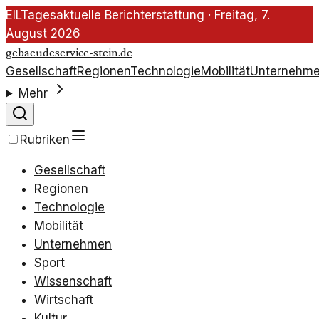
EIL
Tagesaktuelle Berichterstattung ·
Freitag, 7.
August 2026
gebaeudeservice-stein.de
Gesellschaft
Regionen
Technologie
Mobilität
Unternehm
Mehr
Rubriken
Gesellschaft
Regionen
Technologie
Mobilität
Unternehmen
Sport
Wissenschaft
Wirtschaft
Kultur